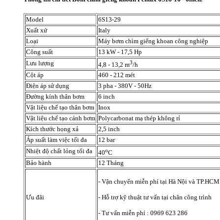
Model
6S13-29
Xuất xứ
Italy
Loại
Máy bơm chìm giếng khoan công nghiệp
Công suất
13 kW - 17,5 Hp
3
Lưu lượng
4,8 - 13,2 m
/h
Cột áp
460 - 212 mét
Điện áp sử dụng
3 pha - 380V - 50Hz
Đường kính thân bơm
6 inch
Vật liệu chế tạo thân bơm
Inox
Vật liệu chế tạo cánh bơm
Polycarbonat mạ thép không rỉ
Kích thước họng xả
2,5 inch
Áp suất làm việc tối đa
12 bar
o
Nhiệt độ chất lỏng tối đa
40
C
Bảo hành
12 Tháng
- Vận chuyển miễn phí tại Hà Nội và TP.HCM
Ưu đãi
- Hỗ trợ kỹ thuật tư vấn tại chân công trình
- Tư vấn miễn phí : 0969 623 286