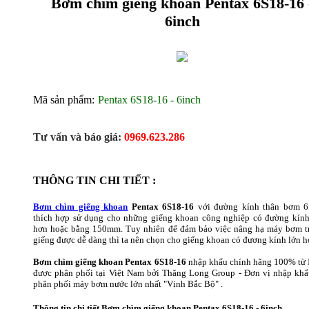
Bơm chìm giếng khoan Pentax 6S18-16 
6inch
Mã sản phẩm:
Pentax 6S18-16 - 6inch
Tư vấn và báo giá:
0969.623.286
THÔNG TIN CHI TIẾT :
Bơm chìm giếng khoan
Pentax 6S18-16
với đường kính thân bơm 6
thích hợp sử dụng cho những giếng khoan công nghiệp có đường kính
hơn hoặc bằng 150mm. Tuy nhiên để đảm bảo việc nâng hạ máy bơm t
giếng được dễ dàng thì ta nên chọn cho giếng khoan có đương kính lớn 
Bơm chìm giếng khoan Pentax 6S18-16
nhập khẩu chính hãng 100% từ I
được phân phối tại Việt Nam bởi Thăng Long Group - Đơn vị nhập khẩ
phân phối máy bơm nước lớn nhất "Vịnh Bắc Bộ" .
Thông tin chi tiết Bơm chìm giếng khoan Pentax
6S18-16 - 6inch.