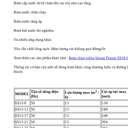
Bơm cấp nước từ bể chứa lên các tòa nhà cao tầng.
Bơm nước chữa cháy.
Bơm nước tăng áp.
Bơm hút nước thí nghiệm.
Và nhiều ứng dụng khác.
Yêu cầu chất lỏng sạch. Hàm lượng cát không quá 40mg/lít.
Xem thêm các sản phẩm khác như :
Bơm chìm giếng khoan Pentax 6S18-
Thông tin cơ bản của một số dòng bơm khác cùng thương hiệu và đường 
6inch
3
Tần số dòng điện
Cột áp lực max
Lưu lượng max (m
/
MODEL
(Hz)
(mét)
h)
6S13-9
50
13
130
6S13-13
50
13
188
6S13-17
50
13
248
6S13-21
50
13
304