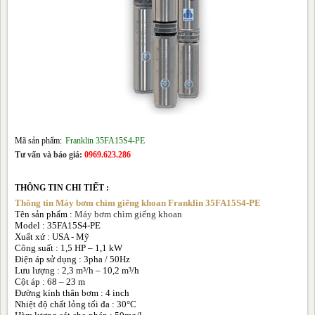
Máy Bơm Chìm Giếng Khoan Vertix
Tư vấn kỹ thuật
Thông tin hữu ích
Tư vấn mua hàng
Mã sản phẩm:
Franklin 35FA15S4-PE
Tư vấn và báo giá:
0969.623.286
Liên hệ
THÔNG TIN CHI TIẾT :
Thông tin Máy bơm chìm giếng khoan Franklin 35FA15S4-PE
Tên sản phẩm :
Máy bơm chìm giếng khoan
Model :
35FA15S4-PE
Xuất xứ : USA - Mỹ
Công suất : 1,5 HP – 1,1 kW
Điện áp sử dụng : 3pha / 50Hz
Lưu lượng : 2,3 m³/h – 10,2 m³/h
Cột áp : 68 – 23 m
Đường kính thân bơm : 4 inch
Nhiệt độ chất lỏng tối đa : 30°C