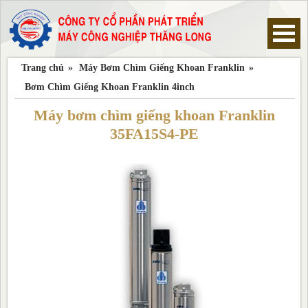
Trang chủ
»
Máy Bơm Chìm Giếng Khoan Franklin
»
Trang chủ
Bơm Chìm Giếng Khoan Franklin 4inch
Máy Bơm Chìm Giếng Khoan Pentax
Máy bơm chìm giếng khoan Franklin
35FA15S4-PE
Máy Bơm Chìm Giếng Khoan Ebara
Máy Bơm Chìm Giếng Khoan Franklin
Máy Bơm Chìm Giếng Khoan Mastra
Máy Bơm Chìm Giếng Khoan Sear
Máy Bơm Chìm Giếng Khoan Foras