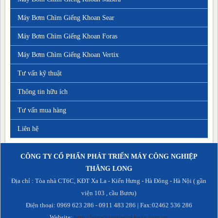
Máy Bơm Chìm Giếng Khoan Sear
Máy Bơm Chìm Giếng Khoan Foras
Máy Bơm Chìm Giếng Khoan Vertix
Tư vấn kỹ thuật
Thông tin hữu ích
Tư vấn mua hàng
Liên hệ
CÔNG TY CỔ PHẨN PHÁT TRIỂN MÁY CÔNG NGHIỆP
THĂNG LONG
Địa chỉ : Tòa nhà CT6C, KĐT Xa La - Kiến Hưng - Hà Đông - Hà Nội ( gần
viện 103 , cầu Bươu)
Điện thoại: 0969 623 286 - 0911 483 286 | Fax:02462 536 286
Website:
http://bomchimgiengkhoan.com.vn