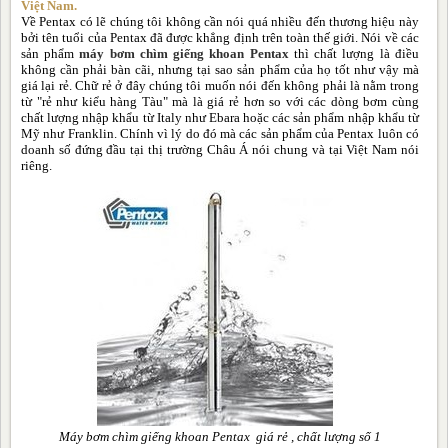
Việt Nam.
Máy Bơm Chìm Giếng Khoan Vertix
Về Pentax có lẽ chúng tôi không cần nói quá nhiều đến thương hiệu này
bởi tên tuổi của Pentax đã được khẳng định trên toàn thế giới. Nói về các
sản phẩm
máy bơm chìm giếng khoan Pentax
thì chất lượng là điều
không cần phải bàn cãi, nhưng tại sao sản phẩm của họ tốt như vậy mà
Tư vấn kỹ thuật
giá lại rẻ. Chữ rẻ ở đây chúng tôi muốn nói đến không phải là nằm trong
từ "rẻ như kiểu hàng Tàu" mà là giá rẻ hơn so với các dòng bơm cùng
chất lượng nhập khẩu từ Italy như Ebara hoặc các sản phẩm nhập khẩu từ
Thông tin hữu ích
Mỹ như Franklin. Chính vì lý do đó mà các sản phẩm của Pentax luôn có
doanh số đứng đầu tại thị trường Châu Á nói chung và tại Việt Nam nói
riêng.
Tư vấn mua hàng
Liên hệ
Máy bơm chìm giếng khoan Pentax giá rẻ , chất lượng số 1