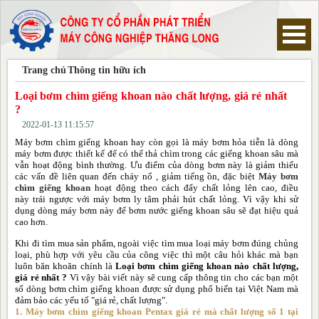
Trang chủ
Thông tin hữu ích
Trang chủ
Loại bơm chìm giếng khoan nào chất lượng, giá rẻ nhất
?
Máy Bơm Chìm Giếng Khoan Pentax
2022-01-13 11:15:57
Máy bơm chìm giếng khoan hay còn gọi là máy bơm hỏa tiễn là dòng
Máy Bơm Chìm Giếng Khoan Ebara
máy bơm được thiết kế để có thể thả chìm trong các giếng khoan sâu mà
vẫn hoạt động bình thường. Ưu điểm của dòng bơm này là giảm thiểu
các vấn đề liên quan đến cháy nổ , giảm tiếng ồn, đặc biệt
Máy bơm
Máy Bơm Chìm Giếng Khoan Franklin
chìm giếng khoan
hoạt động theo cách đẩy chất lỏng lên cao, điều
này trái ngược với máy bơm ly tâm phải hút chất lỏng. Vì vậy khi sử
dụng dòng máy bơm này để bơm nước giếng khoan sâu sẽ đạt hiệu quả
cao hơn.
Máy Bơm Chìm Giếng Khoan Mastra
Khi đi tìm mua sản phẩm, ngoài việc tìm mua loại máy bơm đúng chủng
loại, phù hợp với yêu cầu của công việc thì một câu hỏi khác mà bạn
Máy Bơm Chìm Giếng Khoan Sear
luôn băn khoăn chính là
Loại bơm chìm giếng khoan nào chất lượng,
giá rẻ nhất ?
Vì vậy bài viết này sẽ cung cấp thông tin cho các bạn một
số dòng bơm chìm giếng khoan được sử dụng phổ biến tại Việt Nam mà
Máy Bơm Chìm Giếng Khoan Foras
đảm bảo các yếu tố "giá rẻ, chất lượng".
1. Máy bơm chìm giếng khoan Pentax giá rẻ mà chất lượng số 1 tại