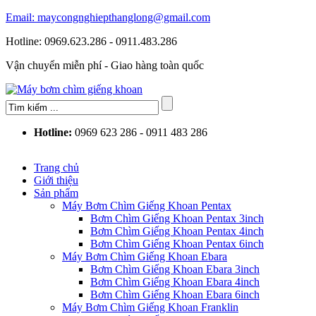
Email: maycongnghiepthanglong@gmail.com
Hotline: 0969.623.286 - 0911.483.286
Vận chuyển miễn phí - Giao hàng toàn quốc
Hotline:
0969 623 286 - 0911 483 286
Trang chủ
Giới thiệu
Sản phẩm
Máy Bơm Chìm Giếng Khoan Pentax
Bơm Chìm Giếng Khoan Pentax 3inch
Bơm Chìm Giếng Khoan Pentax 4inch
Bơm Chìm Giếng Khoan Pentax 6inch
Máy Bơm Chìm Giếng Khoan Ebara
Bơm Chìm Giếng Khoan Ebara 3inch
Bơm Chìm Giếng Khoan Ebara 4inch
Bơm Chìm Giếng Khoan Ebara 6inch
Máy Bơm Chìm Giếng Khoan Franklin